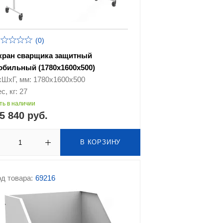
(0)
кран сварщика защитный
обильный (1780х1600х500)
хШхГ, мм: 1780х1600х500
с, кг: 27
ть в наличии
5 840 руб.
В КОРЗИНУ
д товара:
69216