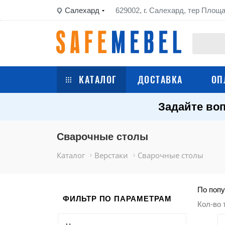
Салехард
629002, г. Салехард, тер Площа
КАТАЛОГ
ДОСТАВКА
ОП
Задайте воп
Сейфы
Шкафы металлические
Сварочные столы
Каталог
Верстаки
Сварочные столы
Стеллажи металлические
Верстаки
По попу
ФИЛЬТР ПО ПАРАМЕТРАМ
Кол-во 
Тележки