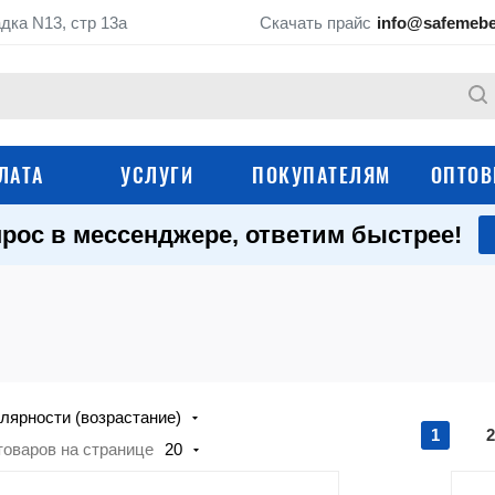
дка N13, стр 13а
Скачать прайс
info@safemebe
ЛАТА
УСЛУГИ
ПОКУПАТЕЛЯМ
ОПТОВ
рос в мессенджере, ответим быстрее!
Верстаки столярны
Слесарные верстаки
Школьные ученические
Верстаки Практик
верстаки
Складные верстаки
Промышленные ст
лярности (возрастание)
Подкатные столы, стойки и
Аксессуары и
1
2
тележки
комплектующие дл
товаров на странице
20
верстаков