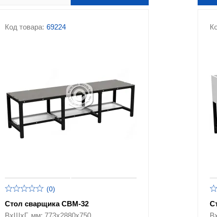
Код товара:
69224
Ко
(0)
Стол сварщика СВМ-32
С
ВхШхГ, мм: 773х2880х750
В