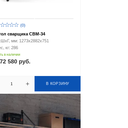
(0)
тол сварщика СВМ-34
хШхГ, мм: 1273х2882х751
с, кг: 286
ть в наличии
72 580 руб.
В КОРЗИНУ