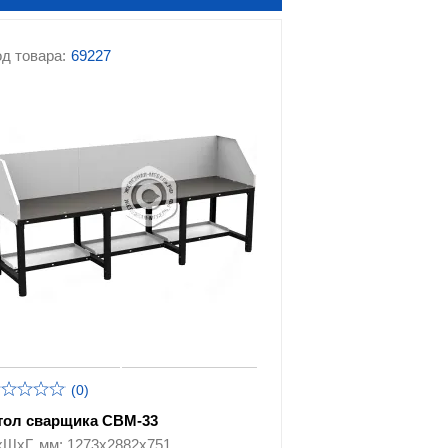
д товара:
69227
(0)
тол сварщика СВМ-33
хШхГ, мм: 1273х2882х751