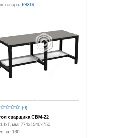
д товара:
69219
(0)
тол сварщика СВМ-22
хШхГ, мм: 774х1940х750
с, кг: 180