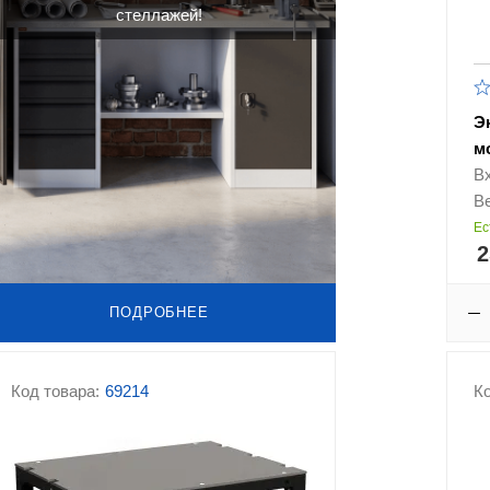
стеллажей!
Э
м
В
Ве
Ес
2
ПОДРОБНЕЕ
Код товара:
69214
Ко