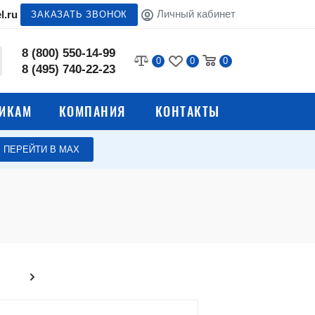
Личный кабинет
l.ru
ЗАКАЗАТЬ ЗВОНОК
8 (800) 550-14-99
0
0
0
8 (495) 740-22-23
ИКАМ
КОМПАНИЯ
КОНТАКТЫ
ПЕРЕЙТИ В МАХ
е
Верстаки для гаража
Верстаки для автосервиса
олы
Сварочные столы
Стулья промышленные
я