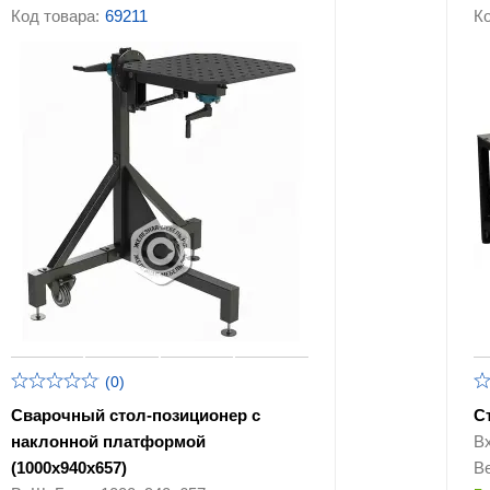
Код товара:
69211
Ко
Столы для торцовочных пил
(0)
Сварочный стол-позиционер с
С
наклонной платформой
В
(1000x940x657)
Ве