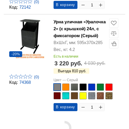
(0)
В корзину
Код:
72142
Урна уличная «Уралочка
2» (с крышкой) 24л, с
фиксатором (Серый)
ВхШхГ, мм: 595х370х285
Вес, кг: 4.2
-20%
Есть в наличии
3 220 руб.
4 030 руб.
Выгода 810 руб.
(0)
Цвет —
Серый
Код:
74368
В корзину