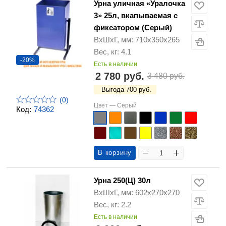
Урна уличная «Уралочка
3» 25л, вкапываемая с
фиксатором (Серый)
ВхШхГ, мм: 710х350х265
Вес, кг: 4.1
-20%
Есть в наличии
2 780 руб.
3 480 руб.
Выгода 700 руб.
(0)
Цвет —
Серый
Код:
74362
В корзину
Урна 250(Ц) 30л
ВхШхГ, мм: 602х270х270
Вес, кг: 2.2
Есть в наличии