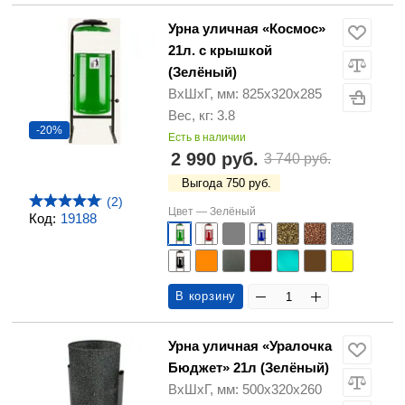
Урна уличная «Космос»
21л. с крышкой
(Зелёный)
ВхШхГ, мм: 825х320х285
Вес, кг: 3.8
-20%
Есть в наличии
2 990 руб.
3 740 руб.
Выгода 750 руб.
(2)
Цвет —
Зелёный
Код:
19188
В корзину
Урна уличная «Уралочка
Бюджет» 21л (Зелёный)
ВхШхГ, мм: 500х320х260