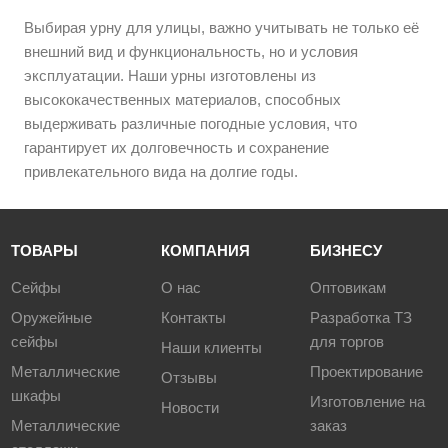
Выбирая урну для улицы, важно учитывать не только её
внешний вид и функциональность, но и условия
эксплуатации. Наши урны изготовлены из
высококачественных материалов, способных
выдерживать различные погодные условия, что
гарантирует их долговечность и сохранение
привлекательного вида на долгие годы.
ТОВАРЫ
КОМПАНИЯ
БИЗНЕСУ
Сейфы
О нас
Оптовикам
Оружейные
Контакты
Разработка ТЗ
сейфы
для торгов
Наши клиенты
Металлические
Проектирование
Отзывы
шкафы
Изготовление на
Новости
Металлические
заказ