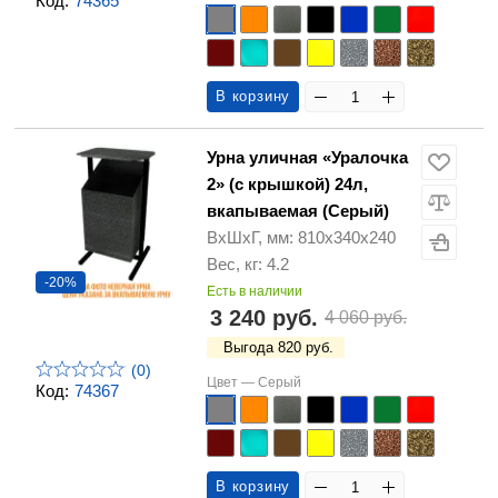
Код:
74365
В корзину
Урна уличная «Уралочка
2» (с крышкой) 24л,
вкапываемая (Серый)
ВхШхГ, мм: 810х340х240
Вес, кг: 4.2
-20%
Есть в наличии
3 240 руб.
4 060 руб.
Выгода 820 руб.
(0)
Цвет —
Серый
Код:
74367
В корзину