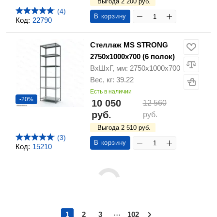
Выгода 2 200 руб.
(4)
В корзину
Код:
22790
Стеллаж MS STRONG
2750х1000х700 (6 полок)
ВхШхГ, мм: 2750х1000х700
Вес, кг: 39.22
Есть в наличии
-20%
10 050
12 560
руб.
руб.
Выгода 2 510 руб.
(3)
В корзину
Код:
15210
...
1
2
3
102