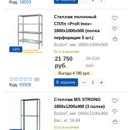
Код:
18033
Стеллаж полочный
СПЛп «Profi Inox»
1800х1000х500 (полка
перфорация 5 шт.)
ВхШхГ, мм: 1800х1000х500
-18%
Есть в наличии
21 750
26 530
руб.
руб.
Выгода 4 780 руб.
(0)
В корзину
Код:
63928
Стеллаж MS STRONG
1850х1200х400 (3 полки)
ВхШхГ, мм: 1850х1200х400
Вес, кг: 16.84
Есть в наличии