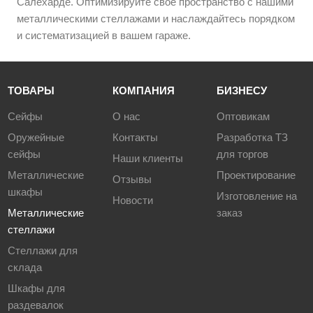
Салехарде. Оптимизируйте свое пространство с нашими
металлическими стеллажами и наслаждайтесь порядком
и систематизацией в вашем гараже.
ТОВАРЫ
КОМПАНИЯ
БИЗНЕСУ
Сейфы
О нас
Оптовикам
Оружейные
Контакты
Разработка ТЗ
сейфы
для торгов
Наши клиенты
Металлические
Проектирование
Отзывы
шкафы
Изготовление на
Новости
Металлические
заказ
стеллажи
Стеллажи для
склада
Шкафы для
раздевалок