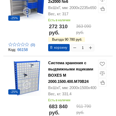
2x2000 №6
ВхШхГ, мм: 2000х2235х650
Вес, кг: 317
-25%
Есть в наличии
272 310
363 090
руб.
руб.
Выгода 90 780 руб.
(0)
В корзину
Код:
66158
Система хранения с
выдвижными ящиками
BOXES M
2000.1500.400.M70B24
ВхШхГ, мм: 2000x1500x400
-25%
Вес, кг: 331.4
Есть в наличии
683 840
911 790
руб.
руб.