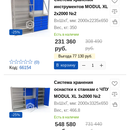
инструментов MODUL XL
2x2000 №2
ВхШхГ, мм: 2000х2235х650
Вес, кг: 350
-25%
Есть в наличии
231 360
308 490
руб.
руб.
Выгода 77 130 руб.
(0)
В корзину
Код:
66154
Система хранения
оснастки к станкам с ЧПУ
MODUL XL 3х2000 №2
ВхШхГ, мм: 2000х3325х650
Вес, кг: 466.8
-25%
Есть в наличии
548 580
731 440