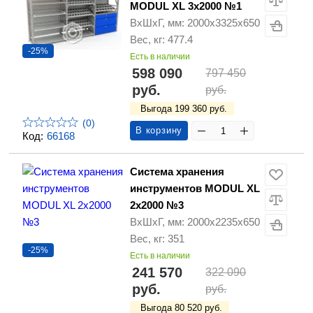
MODUL XL 3х2000 №1
ВхШхГ, мм: 2000х3325х650
Вес, кг: 477.4
-25%
Есть в наличии
598 090
797 450
руб.
руб.
Выгода 199 360 руб.
(0)
В корзину
Код:
66168
Система хранения
инструментов MODUL XL
2x2000 №3
ВхШхГ, мм: 2000х2235х650
Вес, кг: 351
-25%
Есть в наличии
241 570
322 090
руб.
руб.
Выгода 80 520 руб.