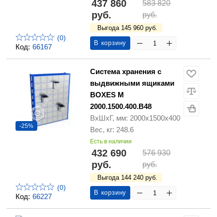
437 860
583 820
руб.
руб.
Выгода 145 960 руб.
(0)
В корзину
Код:
66167
Система хранения с
выдвижными ящиками
BOXES M
2000.1500.400.B48
ВхШхГ, мм: 2000x1500x400
-25%
Вес, кг: 248.6
Есть в наличии
432 690
576 930
руб.
руб.
Выгода 144 240 руб.
(0)
В корзину
Код:
66227