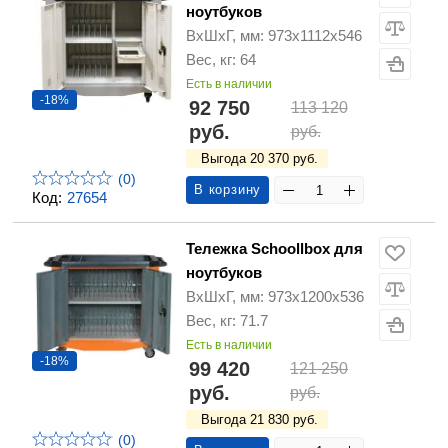
ноутбуков
ВхШхГ, мм: 973х1112х546
Вес, кг: 64
Есть в наличии
-18%
92 750
113 120
руб.
руб.
Выгода 20 370 руб.
(0)
В корзину
Код:
27654
Тележка Schoollbox для
ноутбуков
ВхШхГ, мм: 973х1200х536
Вес, кг: 71.7
Есть в наличии
-18%
99 420
121 250
руб.
руб.
Выгода 21 830 руб.
(0)